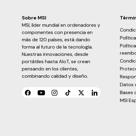
Sobre MSI
Términ
MSI, líder mundial en ordenadores y
Condic
componentes con presencia en
Polític
más de 120 países, está dando
Polític
forma al futuro de la tecnología.
reembo
Nuestras innovaciones, desde
Condic
portátiles hasta AIoT, se crean
pensando en los clientes,
Protec
combinando calidad y diseño.
Respon
Datos 
Bases 
Facebook
YouTube
Instagram
TikTok
Twitter
LinkedIn
MSI Es