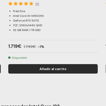
(1)
Free Dos
Intel Core i9-14900HX
GeForce RTX 5070
17,3", 2560x1440 QHD
32 GB RAM, 1 TB SSD
1.719€
1.749€
-1%
Disponible
Añadir al carrito