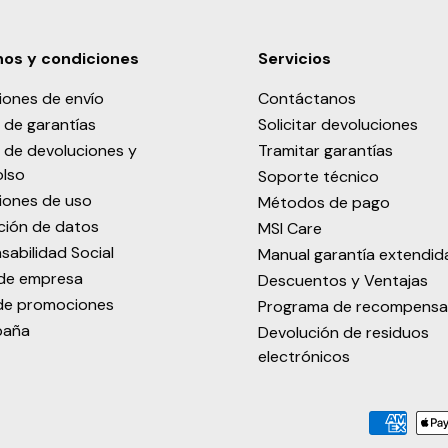
os y condiciones
Servicios
iones de envío
Contáctanos
a de garantías
Solicitar devoluciones
a de devoluciones y
Tramitar garantías
lso
Soporte técnico
iones de uso
Métodos de pago
ción de datos
MSI Care
sabilidad Social
Manual garantía extendid
de empresa
Descuentos y Ventajas
de promociones
Programa de recompensa
paña
Devolución de residuos
electrónicos
Formas de pago aceptadas