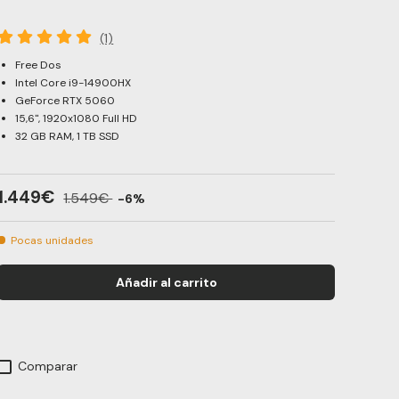
(1)
Free Dos
Intel Core i9-14900HX
GeForce RTX 5060
15,6", 1920x1080 Full HD
32 GB RAM, 1 TB SSD
1.449€
1.549€
-6%
Pocas unidades
Añadir al carrito
Comparar