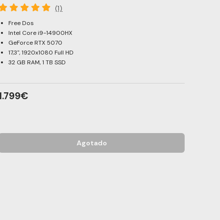
(1)
Free Dos
Intel Core i9-14900HX
GeForce RTX 5070
17,3", 1920x1080 Full HD
32 GB RAM, 1 TB SSD
1.799€
Agotado