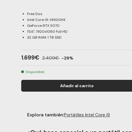
Free Dos
Intel Core i9-14900HX
GeForce RTX 5070
15,6", 1920x1080 Full HD
32 GB RAM, 1 TB SSD
1.699€
2.409€
-29%
Disponible
Añadir al carrito
Explora también:
Portátiles Intel Core i9