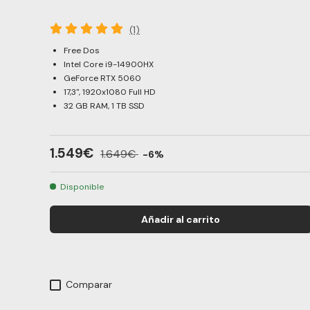
(1)
Free Dos
Intel Core i9-14900HX
GeForce RTX 5060
17,3", 1920x1080 Full HD
32 GB RAM, 1 TB SSD
1.549€
1.649€
-6%
Disponible
Añadir al carrito
Comparar