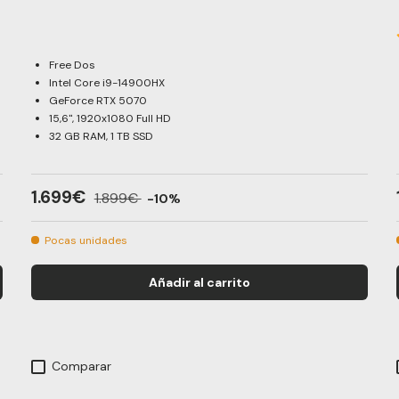
Free Dos
Intel Core i9-14900HX
GeForce RTX 5070
15,6", 1920x1080 Full HD
32 GB RAM, 1 TB SSD
1.699€
1.899€
-10%
Pocas unidades
Añadir al carrito
Comparar