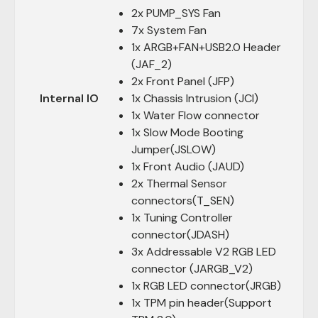
2x PUMP_SYS Fan
7x System Fan
1x ARGB+FAN+USB2.0 Header
(JAF_2)
2x Front Panel (JFP)
Internal IO
1x Chassis Intrusion (JCI)
1x Water Flow connector
1x Slow Mode Booting
Jumper(JSLOW)
1x Front Audio (JAUD)
2x Thermal Sensor
connectors(T_SEN)
1x Tuning Controller
connector(JDASH)
3x Addressable V2 RGB LED
connector (JARGB_V2)
1x RGB LED connector(JRGB)
1x TPM pin header(Support