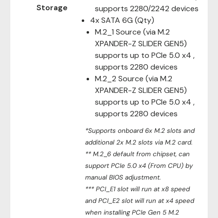
Storage
supports 2280/2242 devices
4x SATA 6G (Qty)
M.2_1 Source (via M.2
XPANDER-Z SLIDER GEN5)
supports up to PCIe 5.0 x4 ,
supports 2280 devices
M.2_2 Source (via M.2
XPANDER-Z SLIDER GEN5)
supports up to PCIe 5.0 x4 ,
supports 2280 devices
*Supports onboard 6x M.2 slots and
additional 2x M.2 slots via M.2 card.
** M.2_6 default from chipset, can
support PCIe 5.0 x4 (From CPU) by
manual BIOS adjustment.
*** PCI_E1 slot will run at x8 speed
and PCI_E2 slot will run at x4 speed
when installing PCIe Gen 5 M.2