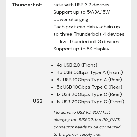
Thunderbolt
rate with USB 3.2 devices
Support up to 5V/3A,15W
power charging
Each port can daisy-chain up
to three Thunderbolt 4 devices
or five Thunderbolt 3 devices
Support up to 8K display
4x USB 2.0 (Front)
4x USB 5Gbps Type A (Front)
8x USB 10Gbps Type A (Rear)
5x USB 10Gbps Type C (Rear)
1x USB 20Gbps Type C (Rear)
USB
1x USB 20Gbps Type C (Front)
*To achieve USB PD 60W fast
charging for JUSBC2, the PD_PWR1
connector needs to be connected
to the power supply unit.