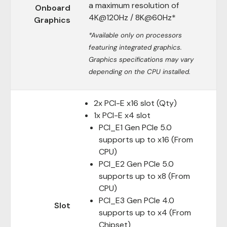
a maximum resolution of
Onboard
4K@120Hz / 8K@60Hz*
Graphics
*Available only on processors
featuring integrated graphics.
Graphics specifications may vary
depending on the CPU installed.
2x PCI-E x16 slot (Qty)
1x PCI-E x4 slot
PCI_E1 Gen PCIe 5.0
supports up to x16 (From
CPU)
PCI_E2 Gen PCIe 5.0
supports up to x8 (From
CPU)
PCI_E3 Gen PCIe 4.0
Slot
supports up to x4 (From
Chipset)