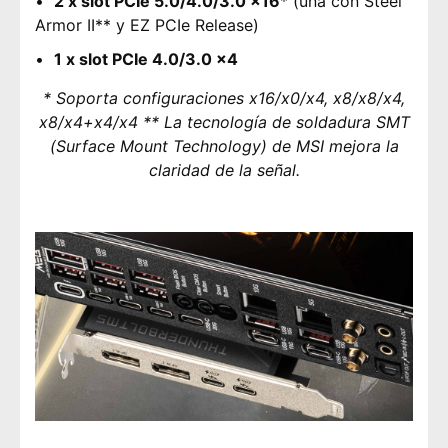
2 x slot PCIe 5.0/4.0/3.0 x16
* (una con Steel
Armor II** y EZ PCIe Release)
1 x slot PCIe 4.0/3.0 x4
* Soporta configuraciones x16/x0/x4, x8/x8/x4,
x8/x4+x4/x4
** La tecnología de soldadura SMT
(Surface Mount Technology) de MSI mejora la
claridad de la señal.