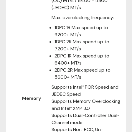
(OC) MT/s / 6400 - 4800
(JEDEC) MT/s
Max. overclocking frequency:
1DPC 1R Max speed up to
9200+ MT/s
1DPC 2R Max speed up to
7200+ MT/s
2DPC 1R Max speed up to
6400+ MT/s
2DPC 2R Max speed up to
5600+ MT/s
Supports Intel
POR Speed and
®
JEDEC Speed
Memory
Supports Memory Overclocking
and Intel
XMP 3.0
®
Supports Dual-Controller Dual-
Channel mode
Supports Non-ECC, Un-