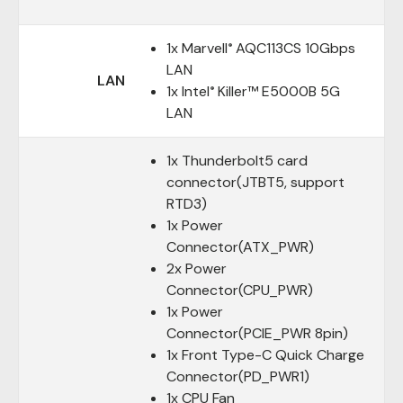
1x Marvell
AQC113CS 10Gbps
®
LAN
LAN
1x Intel
Killer™ E5000B 5G
®
LAN
1x Thunderbolt5 card
connector(JTBT5, support
RTD3)
1x Power
Connector(ATX_PWR)
2x Power
Connector(CPU_PWR)
1x Power
Connector(PCIE_PWR 8pin)
1x Front Type-C Quick Charge
Connector(PD_PWR1)
1x CPU Fan