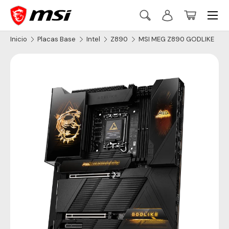
Menú
Ir al contenido
Buscar
Iniciar sesión
Cesta
Buscar
Buscar
Inicio
Placas Base
Intel
Z890
MSI MEG Z890 GODLIKE