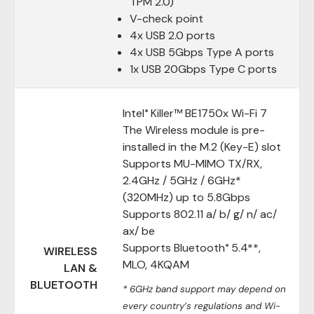
TPM 2.0)
V-check point
4x USB 2.0 ports
4x USB 5Gbps Type A ports
1x USB 20Gbps Type C ports
Intel
Killer™ BE1750x Wi-Fi 7
®
The Wireless module is pre-
installed in the M.2 (Key-E) slot
Supports MU-MIMO TX/RX,
2.4GHz / 5GHz / 6GHz*
(320MHz) up to 5.8Gbps
Supports 802.11 a/ b/ g/ n/ ac/
ax/ be
Supports Bluetooth
5.4**,
®
WIRELESS
MLO, 4KQAM
LAN &
BLUETOOTH
* 6GHz band support may depend on
every country’s regulations and Wi-