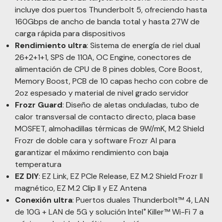
incluye dos puertos Thunderbolt 5, ofreciendo hasta
160Gbps de ancho de banda total y hasta 27W de
carga rápida para dispositivos
Rendimiento ultra
: Sistema de energía de riel dual
26+2+1+1, SPS de 110A, OC Engine, conectores de
alimentación de CPU de 8 pines dobles, Core Boost,
Memory Boost, PCB de 10 capas hecho con cobre de
2oz espesado y material de nivel grado servidor
Frozr Guard
: Diseño de aletas onduladas, tubo de
calor transversal de contacto directo, placa base
MOSFET, almohadillas térmicas de 9W/mK, M.2 Shield
Frozr de doble cara y software Frozr AI para
garantizar el máximo rendimiento con baja
temperatura
EZ DIY
: EZ Link, EZ PCIe Release, EZ M.2 Shield Frozr II
magnético, EZ M.2 Clip II y EZ Antena
Conexión ultra
: Puertos duales Thunderbolt™ 4, LAN
de 10G + LAN de 5G y solución Intel
Killer™ Wi-Fi 7 a
®