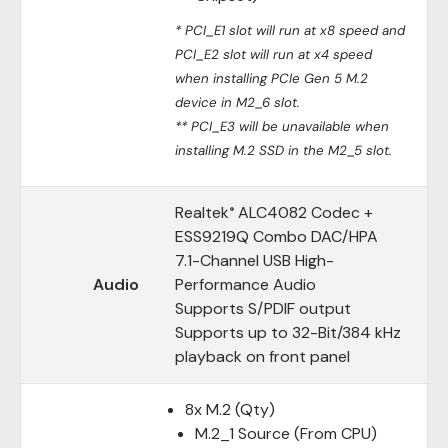
* PCI_E1 slot will run at x8 speed and
PCI_E2 slot will run at x4 speed
when installing PCIe Gen 5 M.2
device in M2_6 slot.
** PCI_E3 will be unavailable when
installing M.2 SSD in the M2_5 slot.
Realtek
ALC4082 Codec +
®
ESS9219Q Combo DAC/HPA
7.1-Channel USB High-
Audio
Performance Audio
Supports S/PDIF output
Supports up to 32-Bit/384 kHz
playback on front panel
8x M.2 (Qty)
M.2_1 Source (From CPU)