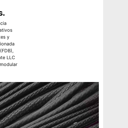
s.
cia
ativos
tes y
tionada
(FDB),
nte LLC
 modular