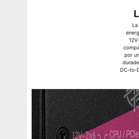
L
La
energ
12V-
compat
por u
durade
DC-to-D