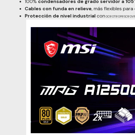
100%
condensadores de grado servidor a 105 
Cables con funda en relieve
, más flexibles para
Protección de nivel industrial
con
OCP/ OTP/ OPP/ SCP/ OVP/