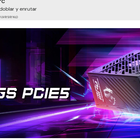
°C
 doblar y enrutar
 UVP/ SIP/ NLO