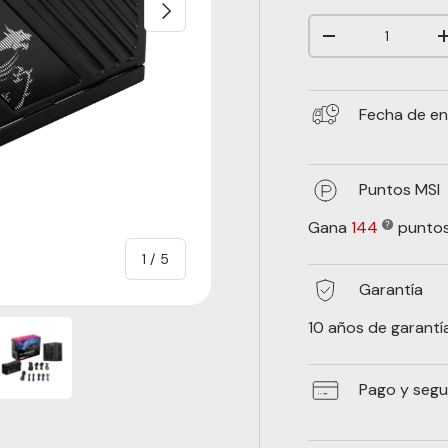
Siguiente
Cant.
-
Fecha de en
Puntos MSI
Gana
144
puntos
de
1
/
5
Garantía
10 años de garantí
Pago y segu
ería
 vista de galería
magen 4 en la vista de galería
Cargar imagen 5 en la vista de galería